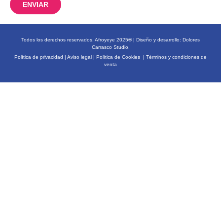
ENVIAR
Todos los derechos reservados. Afroyeye 2025® | Diseño y desarrollo:
Dolores
Carrasco Studio.
Política de privacidad
|
Aviso legal
|
Política de Cookies
|
Términos y condiciones de
venta