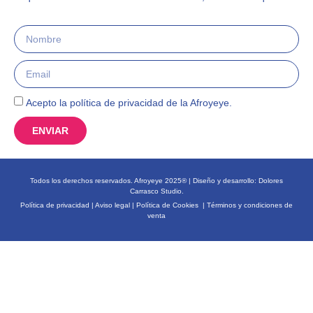
Acepto la política de privacidad de la Afroyeye.
ENVIAR
Todos los derechos reservados. Afroyeye 2025® | Diseño y desarrollo:
Dolores
Carrasco Studio.
Política de privacidad
|
Aviso legal
|
Política de Cookies
|
Términos y condiciones de
venta