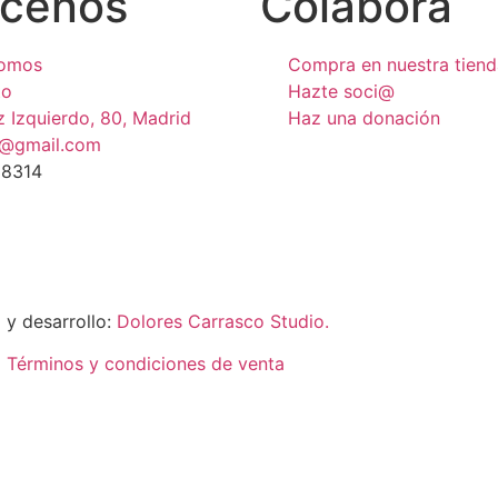
cenos
Colabora
somos
Compra en nuestra tiend
to
Hazte soci@
z Izquierdo, 80, Madrid
Haz una donación
s@gmail.com
8314
 y desarrollo:
Dolores Carrasco Studio.
|
Términos y condiciones de venta