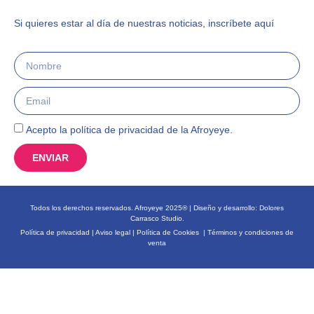
Si quieres estar al día de nuestras noticias, inscríbete aquí
Acepto la política de privacidad de la Afroyeye.
ENVIAR
Todos los derechos reservados. Afroyeye 2025® | Diseño y desarrollo:
Dolores
Carrasco Studio.
Política de privacidad
|
Aviso legal
|
Política de Cookies
|
Términos y condiciones de
venta